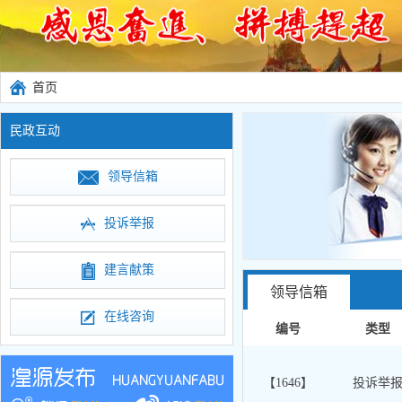
首页
民政互动
领导信箱
投诉举报
建言献策
领导信箱
在线咨询
编号
类型
【1646】
投诉举