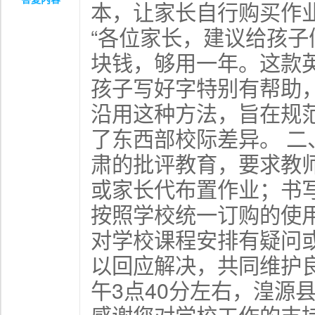
本
，
让家长自行购买作业
“各位家长
，
建议给孩子
块钱，够用一年
。
这款
孩子写好字特别有帮助
沿用这种方法
，
旨在规
了东西部校际差异。 二
肃的批评教育
，
要求教
或家长代布置作业；书
按照学校统一订购的使
对学校课程安排有疑问
以回应解决，共同维护
午3点40分左右，湟源