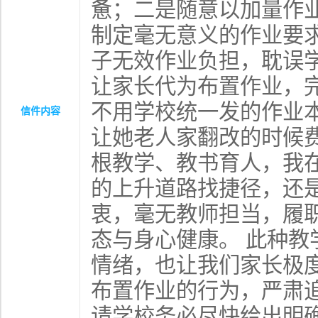
惫
；
二是随意以加量作
制定毫无意义的作业要
子无效作业负担
，
耽误
让家长代为布置作业
，
不用学校统一发的作业
信件内容
让她老人家翻改的时候费
根教学、教书育人，我
的上升道路找捷径，还
衷，毫无教师担当
，
履
态与身心健康。 此种教
情绪
，
也让我们家长极
布置作业的行为，严肃
请学校务必尽快给出明