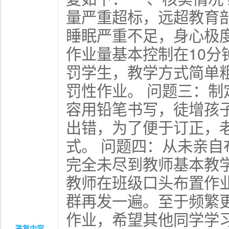
量严重超标
，
远超教育
睡眠严重不足，身心极
作业量基本控制在10分
罚学生
，
教学方式简单
罚性作业。 问题三：制
容用铅笔书写，徒增孩
出错
，
为了便于订正，
式
。
问题四：从未亲自
完全未尽到教师基本教
教师在班级口头布置作
群再发一遍。至于频繁
作业，希望其他同学学
答复内容