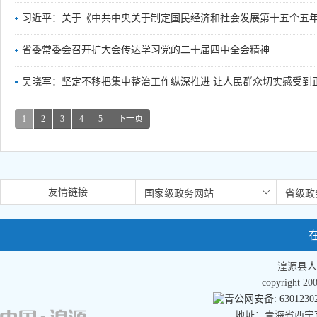
习近平：关于《中共中央关于制定国民经济和社会发展第十五个五
省委常委会召开扩大会传达学习党的二十届四中全会精神
吴晓军：坚定不移把集中整治工作纵深推进 让人民群众切实感受到
1
2
3
4
5
下一页
友情链接
湟源县人
copyright 
青公网安备: 63012302
地址：青海省西宁市湟