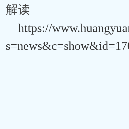
解读
https://www.huangyua
s=news&c=show&id=17