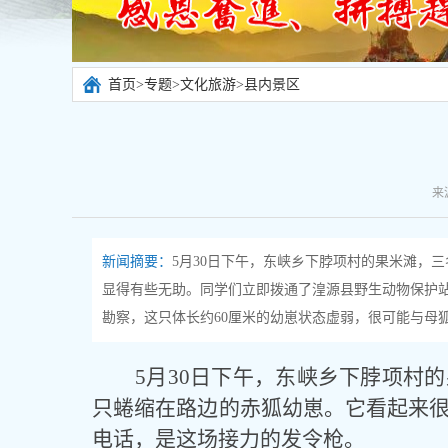
首页
>
专题
>
文化旅游
>
县内景区
来
新闻摘要：
5月30日下午，东峡乡下脖项村的果米滩，
显得有些无助。同学们立即拨通了湟源县野生动物保护
勘察，这只体长约60厘米的幼崽状态虚弱，很可能与母狐
5月30日下午，东峡乡下脖项村
只蜷缩在路边的赤狐幼崽。它看起来
电话，是这场接力的发令枪。